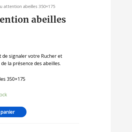
u attention abeilles 350×175
ention abeilles
de signaler votre Rucher et
de la présence des abeilles.
les 350×175
tock
 panier