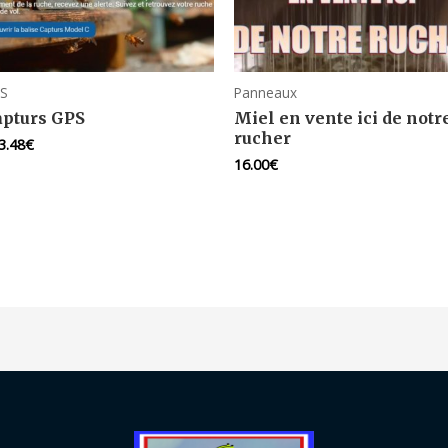
S
Panneaux
apturs GPS
Miel en vente ici de notr
rucher
3.48
€
16.00
€