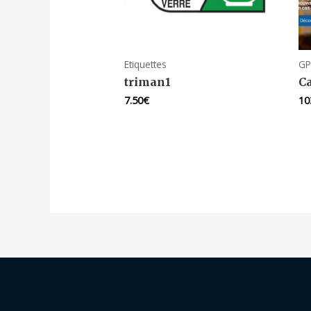
Etiquettes
GP
triman1
C
7.50
€
10