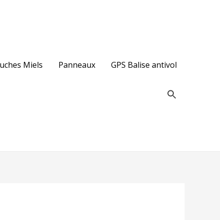
uches Miels
Panneaux
GPS Balise antivol
Search
for:
Search Button