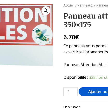
Accueil
/
Panneaux
/ Pannea
Panneau att
350×175
6.70
€
Ce panneau vous permet 
d’avertir les promeneurs 
Panneau Attention Abeil
Disponibilité :
3352 en s
Ajouter au
UGS :
Pa11.