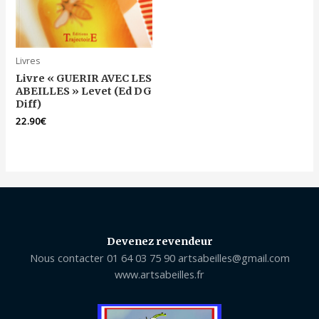
Livres
Livre « GUERIR AVEC LES
ABEILLES » Levet (Ed DG
Diff)
22.90
€
Devenez revendeur
Nous contacter 01 64 03 75 90 artsabeilles@gmail.com
www.artsabeilles.fr