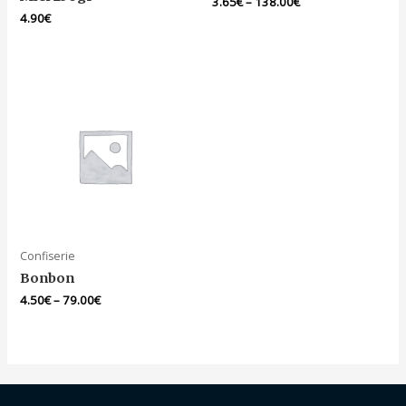
3.65
€
–
138.00
€
4.90
€
Confiserie
Bonbon
4.50
€
–
79.00
€