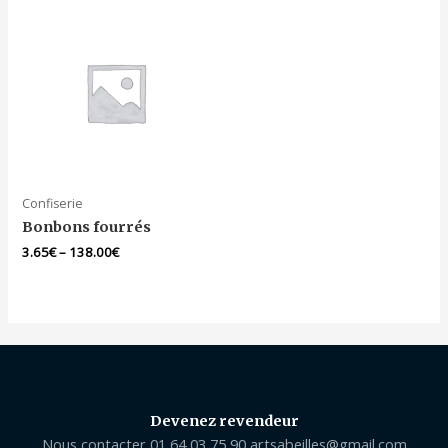
Confiserie
Bonbons fourrés
3.65
€
–
138.00
€
Devenez revendeur
Nous contacter 01 64 03 75 90 artsabeilles@gmail.com